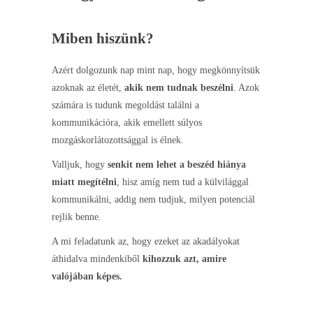
Miben hiszünk?
Azért dolgozunk nap mint nap, hogy megkönnyítsük
azoknak az életét,
akik nem tudnak beszélni
. Azok
számára is tudunk megoldást találni a
kommunikációra, akik emellett súlyos
mozgáskorlátozottsággal is élnek.
Valljuk, hogy
senkit nem lehet a beszéd hiánya
miatt megítélni
, hisz amíg nem tud a külvilággal
kommunikálni, addig nem tudjuk, milyen potenciál
rejlik benne.
A mi feladatunk az, hogy ezeket az akadályokat
áthidalva mindenkiből
kihozzuk azt, amire
valójában képes.