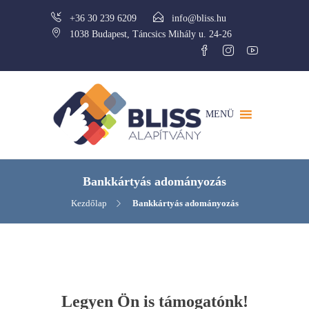
+36 30 239 6209
info@bliss.hu
1038 Budapest, Táncsics Mihály u. 24-26
MENÜ
Bankkártyás adományozás
Kezdőlap
Bankkártyás adományozás
Legyen Ön is támogatónk!